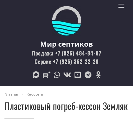
Мир септиков logo
Toggle 
Мир септиков
Продажа +7 (926) 484-84-87
Сервис +7 (926) 362-22-20
max
rutube
whatsapp
vk
youtube
telegram
odnoklassniki
Главная
Кессоны
Пластиковый погреб-кессон Земляк