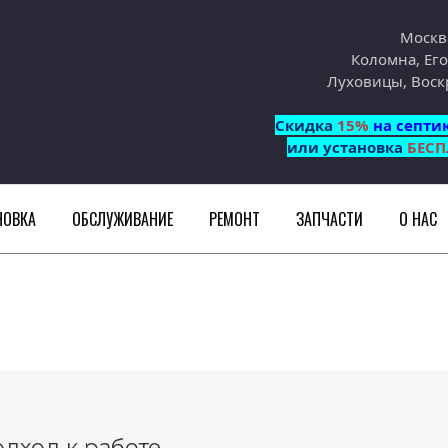
Москв
Коломна, Его
Луховицы, Воск
Cкидка
15%
на септи
или установка
БЕСП
НОВКА
ОБСЛУЖИВАНИЕ
РЕМОНТ
ЗАПЧАСТИ
О НАС
дход к работе,