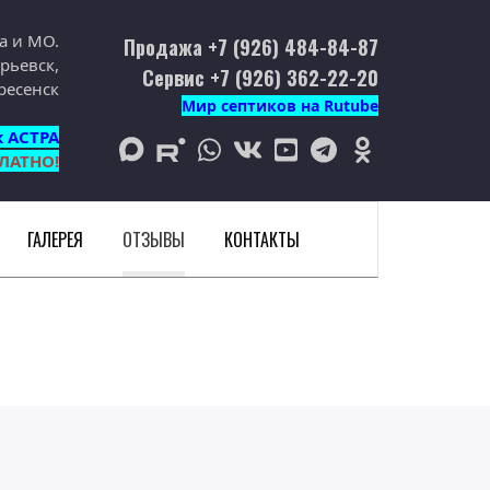
а и МО.
Продажа +7 (926) 484-84-87
рьевск,
Сервис +7 (926) 362-22-20
ресенск
Мир септиков на Rutube
к АСТРА
max
rutube
whatsapp
vk
youtube
telegram
odnoklassniki
ЛАТНО!
ГАЛЕРЕЯ
ОТЗЫВЫ
КОНТАКТЫ