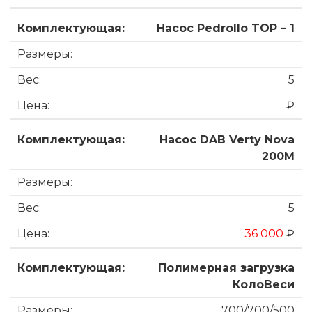
Насос Pedrollo TOP – 1
5
₽
Насос DAB Verty Nova
200M
5
36 000
₽
Полимерная загрузка
КолоВеси
700/700/500