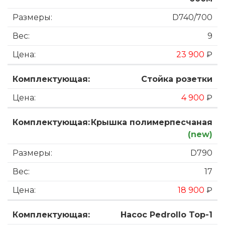
D740/700
9
23 900
₽
Стойка розетки
4 900
₽
Крышка полимерпесчаная
(new)
D790
17
18 900
₽
Насос Pedrollo Top-1