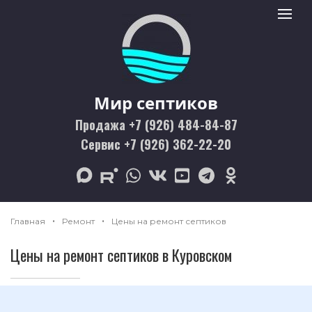
Мир септиков logo
Toggle 
Мир септиков
Продажа +7 (926) 484-84-87
Сервис +7 (926) 362-22-20
max
rutube
whatsapp
vk
youtube
telegram
odnoklassniki
Главная
Ремонт
Цены на ремонт септиков
Цены на ремонт септиков в Куровском