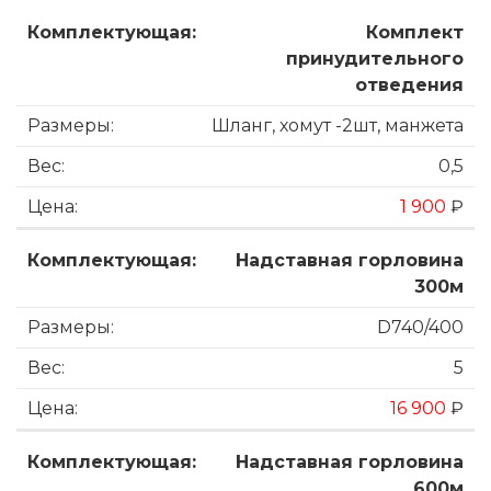
Комплект
принудительного
отведения
Шланг, хомут -2шт, манжета
0,5
1 900
₽
Надставная горловина
300м
D740/400
5
16 900
₽
Надставная горловина
600м