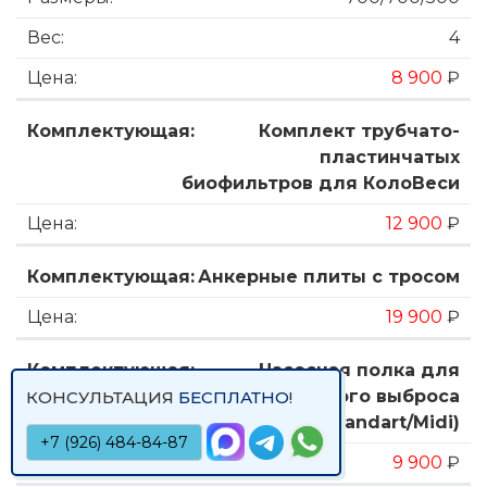
4
8 900
₽
Комплект трубчато-
пластинчатых
биофильтров для КолоВеси
12 900
₽
Анкерные плиты с тросом
19 900
₽
Насосная полка для
принудительного выброса
КОНСУЛЬТАЦИЯ
БЕСПЛАТНО
!
(Standart/Midi)
+7 (926) 484-84-87
9 900
₽