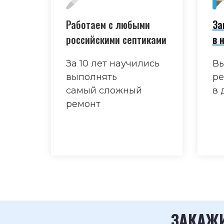
Работаем с любыми
За
российскими септиками
в 
За 10 лет научились
Вы
выполнять
ре
самый сложный
в 
ремонт
ЗАКАЖИ