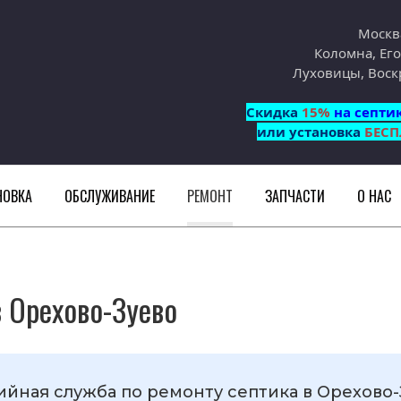
Москв
Коломна, Его
Луховицы, Воск
Cкидка
15%
на септи
или установка
БЕСП
НОВКА
ОБСЛУЖИВАНИЕ
РЕМОНТ
ЗАПЧАСТИ
О НАС
 Орехово-Зуево
ийная служба по ремонту септика в Орехово-