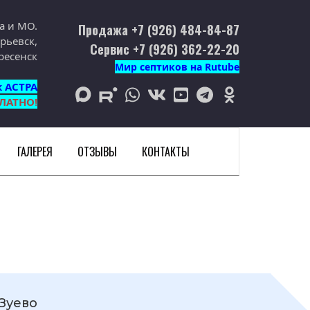
а и МО.
Продажа +7 (926) 484-84-87
рьевск,
Сервис +7 (926) 362-22-20
ресенск
Мир септиков на Rutube
к АСТРА
max
rutube
whatsapp
vk
youtube
telegram
odnoklassniki
ЛАТНО!
ГАЛЕРЕЯ
ОТЗЫВЫ
КОНТАКТЫ
Зуево