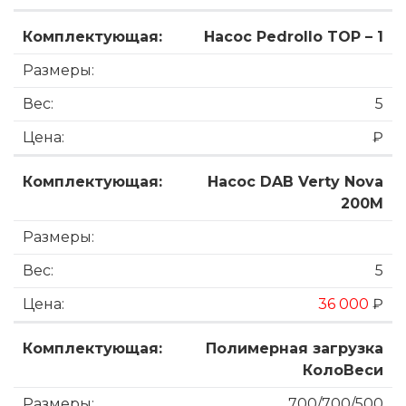
Насос Pedrollo TOP – 1
5
₽
Насос DAB Verty Nova
200M
5
36 000
₽
Полимерная загрузка
КолоВеси
700/700/500