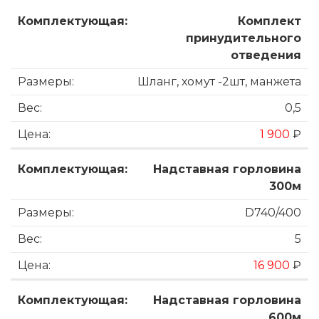
Комплект
принудительного
отведения
Шланг, хомут -2шт, манжета
0,5
1 900
₽
Надставная горловина
300м
D740/400
5
16 900
₽
Надставная горловина
600м