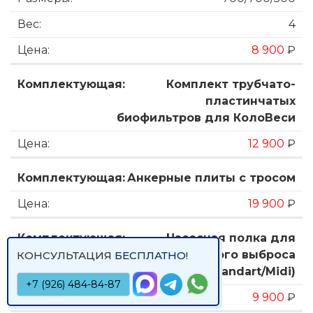
4
8 900
₽
Комплект трубчато-
пластинчатых
биофильтров для КолоВеси
12 900
₽
Анкерные плиты с тросом
19 900
₽
Насосная полка для
принудительного выброса
КОНСУЛЬТАЦИЯ
БЕСПЛАТНО
!
(Standart/Midi)
+7 (926) 484-84-87
9 900
₽