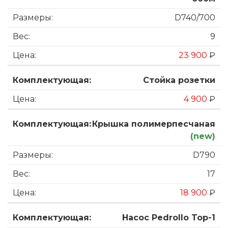
D740/700
9
23 900
₽
Стойка розетки
4 900
₽
Крышка полимерпесчаная
(new)
D790
17
18 900
₽
Насос Pedrollo Top-1