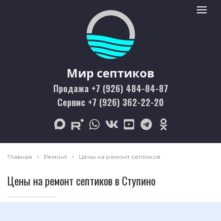
Мир септиков logo
Toggle 
Мир септиков
Продажа +7 (926) 484-84-87
Сервис +7 (926) 362-22-20
max
rutube
whatsapp
vk
youtube
telegram
odnoklassniki
Главная
Ремонт
Цены на ремонт септиков
Цены на ремонт септиков в Ступино