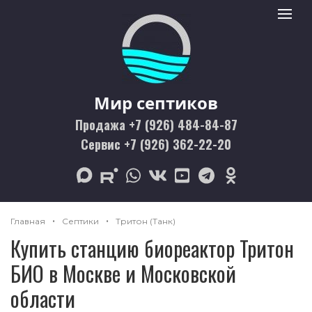
Мир септиков logo
Toggle 
Мир септиков
Продажа +7 (926) 484-84-87
Сервис +7 (926) 362-22-20
max
rutube
whatsapp
vk
youtube
telegram
odnoklassniki
Главная
Септики
Тритон (Танк)
Купить станцию биореактор Тритон
БИО в Москве и Московской
области