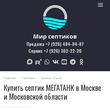
Мир септиков logo
Toggle 
Мир септиков
Продажа +7 (926) 484-84-87
Сервис +7 (926) 362-22-20
max
rutube
whatsapp
vk
youtube
telegram
odnoklassniki
Главная
Септики
Тритон (Танк)
Купить септик МЕГАТАНК в Москве
и Московской области