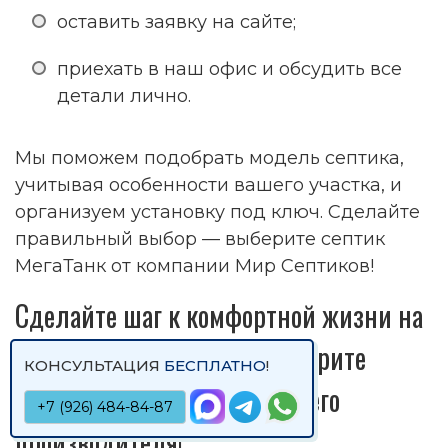
оставить заявку на сайте;
приехать в наш офис и обсудить все
детали лично.
Мы поможем подобрать модель септика,
учитывая особенности вашего участка, и
организуем установку под ключ. Сделайте
правильный выбор — выберите септик
МегаТанк от компании Мир Септиков!
Сделайте шаг к комфортной жизни на
загородном участке — выберите
КОНСУЛЬТАЦИЯ
БЕСПЛАТНО
!
надёжный септик от ведущего
+7 (926) 484-84-87
производителя!