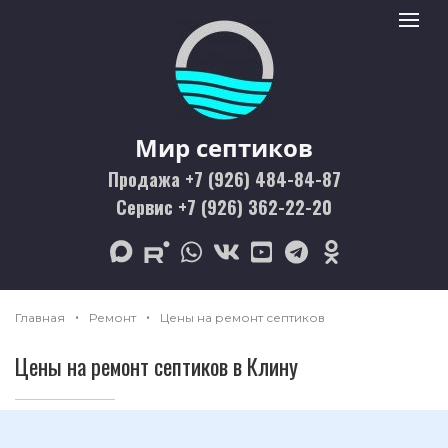
Мир септиков logo
Toggle 
Мир септиков
Продажа +7 (926) 484-84-87
Сервис +7 (926) 362-22-20
max
rutube
whatsapp
vk
youtube
telegram
odnoklassniki
Главная
Ремонт
Цены на ремонт септиков
Цены на ремонт септиков в Клину