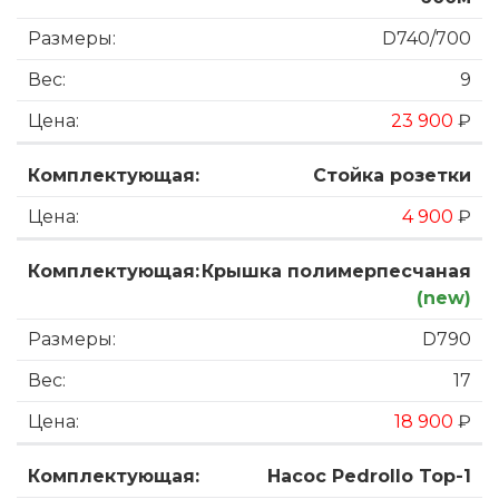
D740/700
9
23 900
₽
Стойка розетки
4 900
₽
Крышка полимерпесчаная
(new)
D790
17
18 900
₽
Насос Pedrollo Top-1