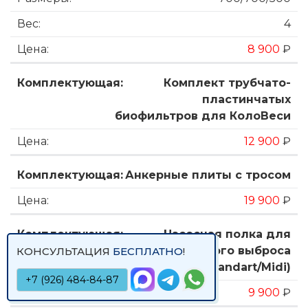
4
8 900
₽
Комплект трубчато-
пластинчатых
биофильтров для КолоВеси
12 900
₽
Анкерные плиты с тросом
19 900
₽
Насосная полка для
принудительного выброса
КОНСУЛЬТАЦИЯ
БЕСПЛАТНО
!
(Standart/Midi)
+7 (926) 484-84-87
9 900
₽