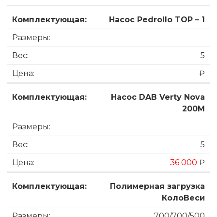
Насос Pedrollo TOP – 1
5
₽
Насос DAB Verty Nova
200M
5
36 000
₽
Полимерная загрузка
КолоВеси
700/700/500