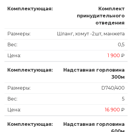
Комплект
принудительного
отведения
Шланг, хомут -2шт, манжета
0,5
1 900
₽
Надставная горловина
300м
D740/400
5
16 900
₽
Надставная горловина
600м