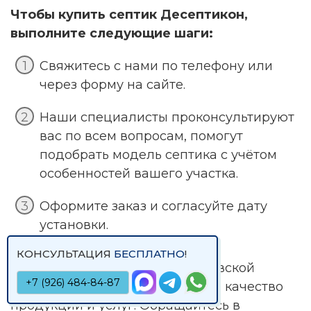
Чтобы купить септик Десептикон,
выполните следующие шаги:
Свяжитесь с нами по телефону или
через форму на сайте.
Наши специалисты проконсультируют
вас по всем вопросам, помогут
подобрать модель септика с учётом
особенностей вашего участка.
Оформите заказ и согласуйте дату
установки.
КОНСУЛЬТАЦИЯ
БЕСПЛАТНО
!
Мы работаем в Москве и Московской
+7 (926) 484-84-87
области и гарантируем высокое качество
продукции и услуг. Обращайтесь в