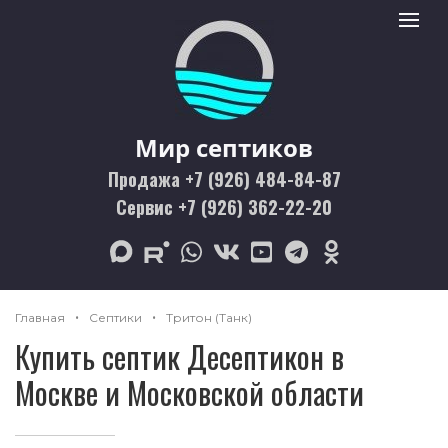
Мир септиков logo
Toggle 
Мир септиков
Продажа +7 (926) 484-84-87
Сервис +7 (926) 362-22-20
max
rutube
whatsapp
vk
youtube
telegram
odnoklassniki
Главная
Септики
Тритон (Танк)
Купить септик Десептикон в
Москве и Московской области