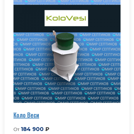
Коло Веси
184 900
₽
От