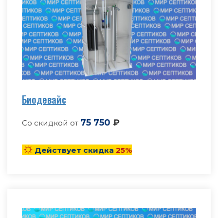
Биодевайс
75 750
₽
Со скидкой от
☼
Действует скидка
25%