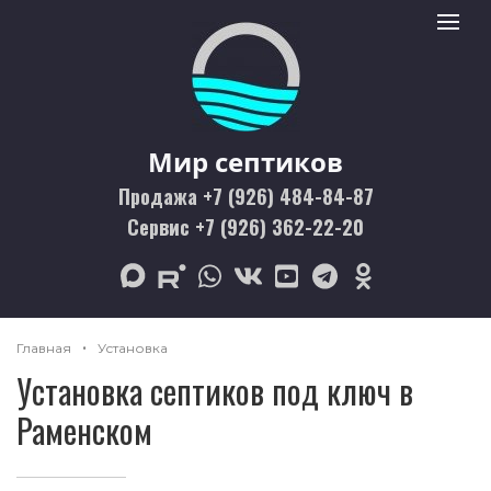
Мир септиков logo
Toggle 
Мир септиков
Продажа +7 (926) 484-84-87
Сервис +7 (926) 362-22-20
max
rutube
whatsapp
vk
youtube
telegram
odnoklassniki
Главная
Установка
Установка септиков под ключ в
Раменском