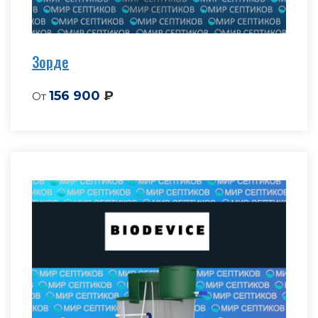
Зорде
156 900
₽
От