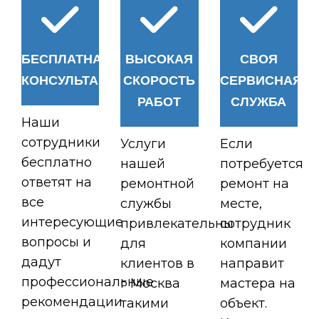
БЕСПЛАТНАЯ
ВЫСОКАЯ
СВОЯ
КОНСУЛЬТАЦИЯ
СКОРОСТЬ
СЕРВИСНАЯ
РАБОТ
СЛУЖБА
Наши
сотрудники
Услуги
Если
бесплатно
нашей
потребуется
ответят на
ремонтной
ремонт на
все
службы
месте,
интересующие
привлекательны
сотрудник
вопросы и
для
компании
дадут
клиентов в
направит
профессиональные
г Москва
мастера на
рекомендации
такими
объект.