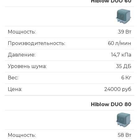
Hiblow DUO 60
39 Вт
60 л/мин
14,7 кПа
35 ДБ
6 Кг
24000 руб
Hiblow DUO 80
58 Вт