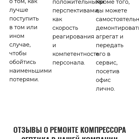
о том, как
положительными
Кроме того,
лучше
перспективами,
вы можете
поступить
как
самостоятель
в том или
скорость
демонтироват
ином
реагирования
агрегат и
случае,
и
передать
чтобы
компетентность
его в
обойтись
персонала.
сервис,
наименьшими
посетив
потерями.
офис
лично.
ОТЗЫВЫ О РЕМОНТЕ КОМПРЕССОРА