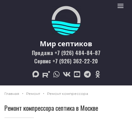
Мир септиков logo
Toggle 
Мир септиков
Продажа +7 (926) 484-84-87
Сервис +7 (926) 362-22-20
max
rutube
whatsapp
vk
youtube
telegram
odnoklassniki
Главная
Ремонт
Ремонт компрессора
Ремонт компрессора септика в Москве