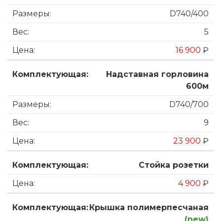
D740/400
5
16 900
₽
Надставная горловина
600м
D740/700
9
23 900
₽
Стойка розетки
4 900
₽
Крышка полимерпесчаная
(new)