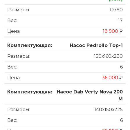
D790
17
18 900
₽
Насос Pedrollo Top-1
150х160х230
6
36 000
₽
Насос Dab Verty Nova 200
M
140х150х225
6