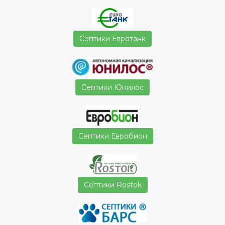
Септики Евротанк
Септики Юнилос
Септики Евробион
Септики Rostok