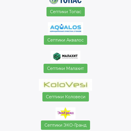
Септики Топас
Септики Аквалос
Септики Малахит
Септики Коловеси
Септики ЭКО-Гранд