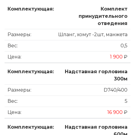
Комплект
принудительного
отведения
Шланг, хомут -2шт, манжета
0,5
1 900
₽
Надставная горловина
300м
D740/400
5
16 900
₽
Надставная горловина
600м