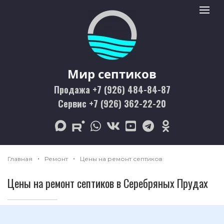
Мир септиков logo
Toggle 
Мир септиков
Продажа +7 (926) 484-84-87
Сервис +7 (926) 362-22-20
max
rutube
whatsapp
vk
youtube
telegram
odnoklassniki
Главная
Ремонт
Цены на ремонт септиков
Цены на ремонт септиков в Серебряных Прудах