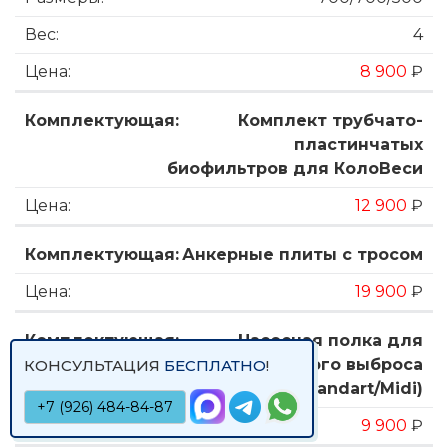
4
8 900
₽
Комплект трубчато-
пластинчатых
биофильтров для КолоВеси
12 900
₽
Анкерные плиты с тросом
19 900
₽
Насосная полка для
принудительного выброса
КОНСУЛЬТАЦИЯ
БЕСПЛАТНО
!
(Standart/Midi)
+7 (926) 484-84-87
9 900
₽