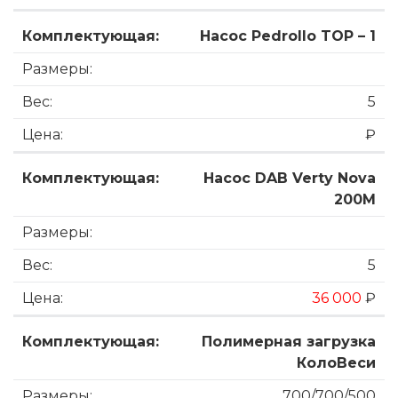
Насос Pedrollo TOP – 1
5
₽
Насос DAB Verty Nova
200M
5
36 000
₽
Полимерная загрузка
КолоВеси
700/700/500