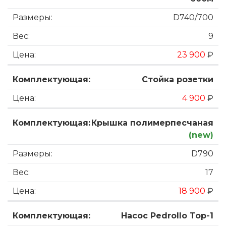
D740/700
9
23 900
₽
Стойка розетки
4 900
₽
Крышка полимерпесчаная
(new)
D790
17
18 900
₽
Насос Pedrollo Top-1