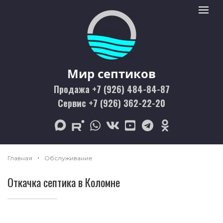
Мир септиков logo
Toggle 
Мир септиков
Продажа +7 (926) 484-84-87
Сервис +7 (926) 362-22-20
max
rutube
whatsapp
vk
youtube
telegram
odnoklassniki
Главная
Обслуживание
Откачка септика в Коломне