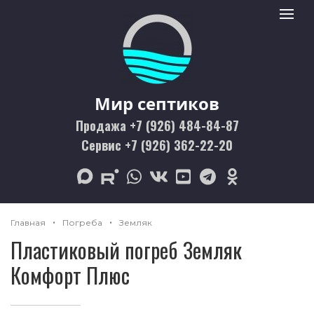
Мир септиков logo
Toggle 
Мир септиков
Продажа +7 (926) 484-84-87
Сервис +7 (926) 362-22-20
max
rutube
whatsapp
vk
youtube
telegram
odnoklassniki
Главная
Погреба
Земляк
Пластиковый погреб Земляк
Комфорт Плюс