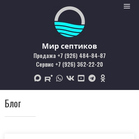
Мир септиков logo
Toggle 
Мир септиков
Продажа +7 (926) 484-84-87
Сервис +7 (926) 362-22-20
max
rutube
whatsapp
vk
youtube
telegram
odnoklassniki
Блог