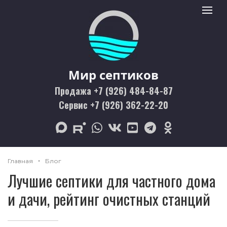
Мир септиков logo
Toggle 
Мир септиков
Продажа +7 (926) 484-84-87
Сервис +7 (926) 362-22-20
max
rutube
whatsapp
vk
youtube
telegram
odnoklassniki
Главная
Блог
Лучшие септики для частного дома
и дачи, рейтинг очистных станций