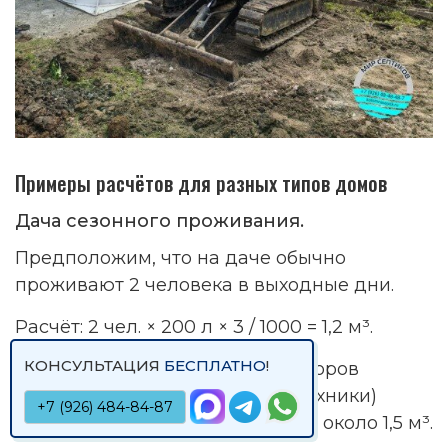
Примеры расчётов для разных типов домов
Дача сезонного проживания.
Предположим, что на даче обычно
проживают 2 человека в выходные дни.
Расчёт: 2 чел. × 200 л × 3 / 1000 = 1,2 м³.
КОНСУЛЬТАЦИЯ
БЕСПЛАТНО
!
С учётом дополнительных факторов
(например, наличия бытовой техники)
+7 (926) 484-84-87
можно выбрать септик объёмом около 1,5 м³.