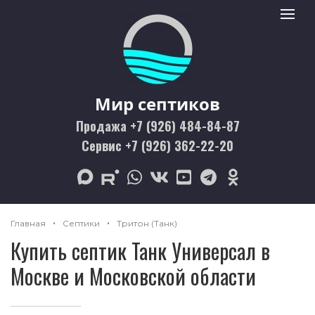
Мир септиков logo
Toggle 
Мир септиков
Продажа +7 (926) 484-84-87
Сервис +7 (926) 362-22-20
max
rutube
whatsapp
vk
youtube
telegram
odnoklassniki
Главная
Септики
Тритон (Танк)
Купить септик Танк Универсал в
Москве и Московской области