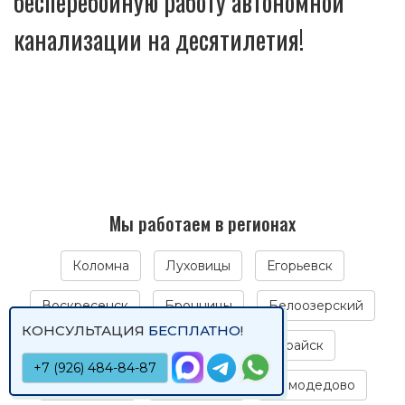
бесперебойную работу автономной
канализации на десятилетия!
Мы работаем в регионах
Коломна
Луховицы
Егорьевск
Воскресенск
Бронницы
Белоозерский
КОНСУЛЬТАЦИЯ
БЕСПЛАТНО
!
Раменское
Озеры
Зарайск
+7 (926) 484-84-87
Лыткарино
Жуковский
Домодедово