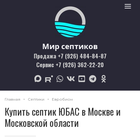
Мир септиков logo
Toggle 
Мир септиков
Продажа +7 (926) 484-84-87
Сервис +7 (926) 362-22-20
max
rutube
whatsapp
vk
youtube
telegram
odnoklassniki
Главная
Септики
Евробион
Купить септик ЮБАС в Москве и
Московской области