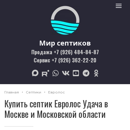
Мир септиков logo
Toggle 
Мир септиков
Продажа +7 (926) 484-84-87
Сервис +7 (926) 362-22-20
max
rutube
whatsapp
vk
youtube
telegram
odnoklassniki
Главная
Септики
Евролос
Купить септик Евролос Удача в
Москве и Московской области