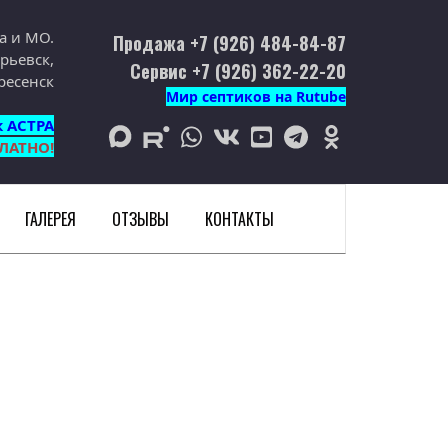
а и МО.
Продажа +7 (926) 484-84-87
рьевск,
Сервис +7 (926) 362-22-20
ресенск
Мир септиков на Rutube
к АСТРА
max
rutube
whatsapp
vk
youtube
telegram
odnoklassniki
ЛАТНО!
ГАЛЕРЕЯ
ОТЗЫВЫ
КОНТАКТЫ