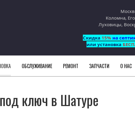
Москв
Коломна, Его
Луховицы, Воск
Cкидка
15%
на септи
или установка
БЕСП
НОВКА
ОБСЛУЖИВАНИЕ
РЕМОНТ
ЗАПЧАСТИ
О НАС
 под ключ в Шатуре