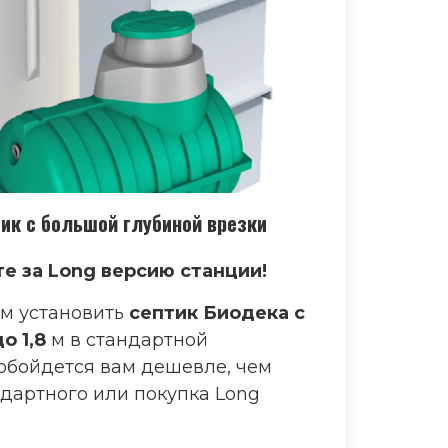
тик с большой глубиной врезки
е за Long версию станции!
м установить
септик Биодека с
о 1,8
м в стандартной
обойдется вам дешевле, чем
дартного или покупка Long