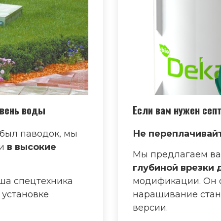
овень воды
Если вам нужен сеп
 был паводок, мы
Не переплачивайт
и
в высокие
Мы предлагаем ва
глубиной врезки д
ша спецтехника
модификации. Он 
 установке
наращивание стан
версии.