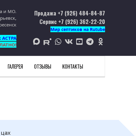
а и МО.
Продажа +7 (926) 484-84-87
рьевск,
Сервис +7 (926) 362-22-20
ресенск
Мир септиков на Rutube
к АСТРА
max
rutube
whatsapp
vk
youtube
telegram
odnoklassniki
ЛАТНО!
ГАЛЕРЕЯ
ОТЗЫВЫ
КОНТАКТЫ
ицах