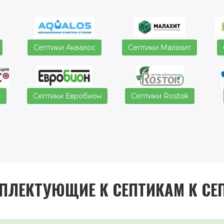
Септики Аквалос
Септики Малахит
с
Септики Евробион
Септики Rostok
ПЛЕКТУЮЩИЕ К СЕПТИКАМ К СЕ