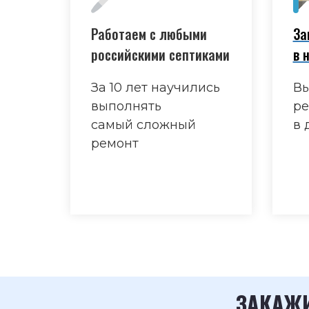
Работаем с любыми
За
российскими септиками
в 
За 10 лет научились
Вы
выполнять
ре
самый сложный
в 
ремонт
ЗАКАЖИ