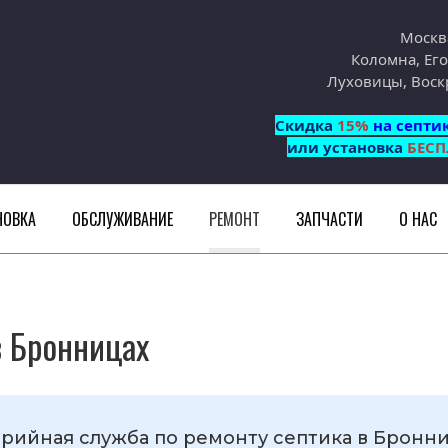
Москв
Коломна, Его
Луховицы, Воск
Cкидка
15%
на септи
или установка
БЕСП
НОВКА
ОБСЛУЖИВАНИЕ
РЕМОНТ
ЗАПЧАСТИ
О НАС
в Бронницах
рийная служба по ремонту септика в Бронн