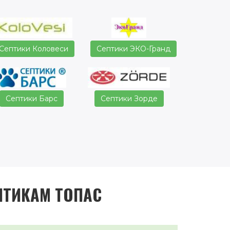
Септики Коловеси
Септики ЭКО-Гранд
Септики Барс
Септики Зорде
ПТИКАМ ТОПАС