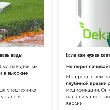
овень воды
Если вам нужен сеп
 был паводок, мы
Не переплачивайт
и
в высокие
Мы предлагаем ва
глубиной врезки д
ша спецтехника
модификации. Он 
 установке
наращивание стан
версии.