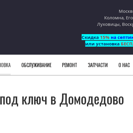
Москв
Коломна, Его
Луховицы, Воск
Cкидка
15%
на септи
или установка
БЕСП
НОВКА
ОБСЛУЖИВАНИЕ
РЕМОНТ
ЗАПЧАСТИ
О НАС
 под ключ в Домодедово