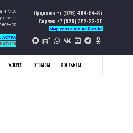
а и МО.
Продажа +7 (926) 484-84-87
рьевск,
Сервис +7 (926) 362-22-20
ресенск
Мир септиков на Rutube
к АСТРА
max
rutube
whatsapp
vk
youtube
telegram
odnoklassniki
ЛАТНО!
ГАЛЕРЕЯ
ОТЗЫВЫ
КОНТАКТЫ