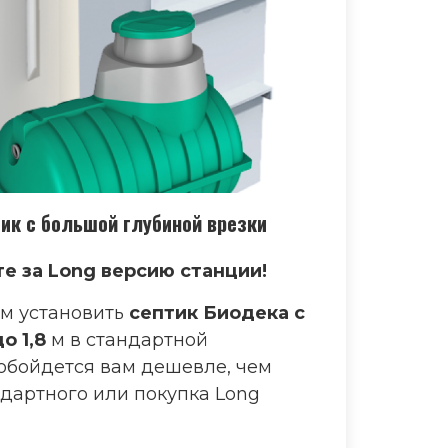
тик с большой глубиной врезки
е за Long версию станции!
м установить
септик Биодека с
о 1,8
м в стандартной
обойдется вам дешевле, чем
дартного или покупка Long