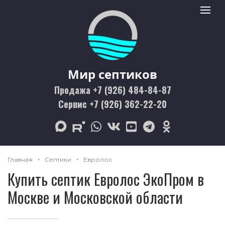
Мир септиков logo
Toggle 
Мир септиков
Продажа +7 (926) 484-84-87
Сервис +7 (926) 362-22-20
max
rutube
whatsapp
vk
youtube
telegram
odnoklassniki
Главная
Септики
Евролос
Купить септик Евролос ЭкоПром в
Москве и Московской области