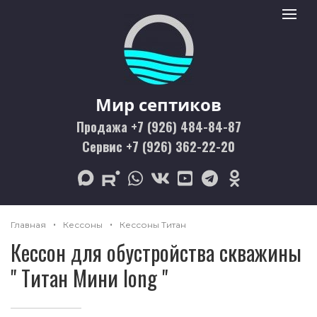
Мир септиков logo
Toggle 
Мир септиков
Продажа +7 (926) 484-84-87
Сервис +7 (926) 362-22-20
max
rutube
whatsapp
vk
youtube
telegram
odnoklassniki
Главная
Кессоны
Кессоны Титан
Кессон для обустройства скважины
" Титан Мини long "