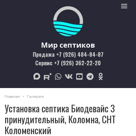
Мир септиков logo
Toggle 
Мир септиков
Продажа +7 (926) 484-84-87
Сервис +7 (926) 362-22-20
max
rutube
whatsapp
vk
youtube
telegram
odnoklassniki
Главная
Галерея
Установка септика Биодевайс 3
принудительный, Коломна, СНТ
Коломенский