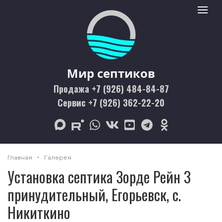
Мир септиков logo
Toggle 
Мир септиков
Продажа +7 (926) 484-84-87
Сервис +7 (926) 362-22-20
max
rutube
whatsapp
vk
youtube
telegram
odnoklassniki
Главная
Галерея
Установка септика Зорде Рейн 3
принудительный, Егорьевск, с.
Никиткино