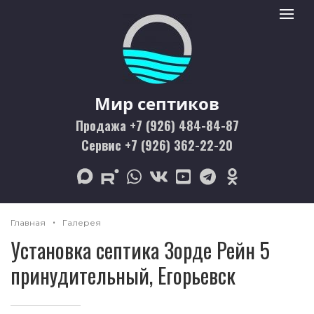
Мир септиков logo
Toggle 
Мир септиков
Продажа +7 (926) 484-84-87
Сервис +7 (926) 362-22-20
max
rutube
whatsapp
vk
youtube
telegram
odnoklassniki
Главная
Галерея
Установка септика Зорде Рейн 5
принудительный, Егорьевск