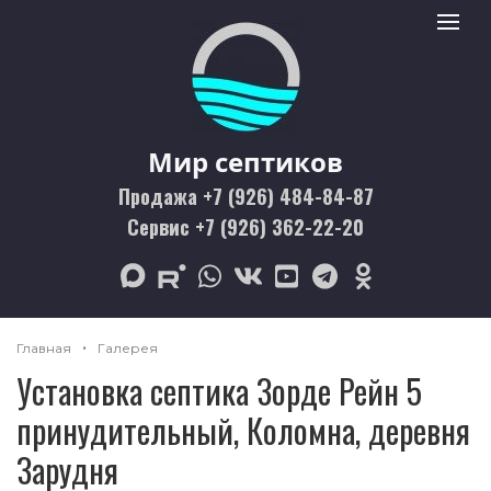
Мир септиков logo
Toggle 
Мир септиков
Продажа +7 (926) 484-84-87
Сервис +7 (926) 362-22-20
max
rutube
whatsapp
vk
youtube
telegram
odnoklassniki
Главная
Галерея
Установка септика Зорде Рейн 5
принудительный, Коломна, деревня
Зарудня