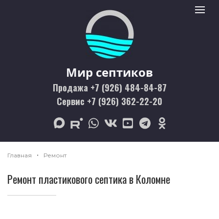
Мир септиков logo
Toggle 
Мир септиков
Продажа +7 (926) 484-84-87
Сервис +7 (926) 362-22-20
max
rutube
whatsapp
vk
youtube
telegram
odnoklassniki
Главная
Ремонт
Ремонт пластикового септика в Коломне