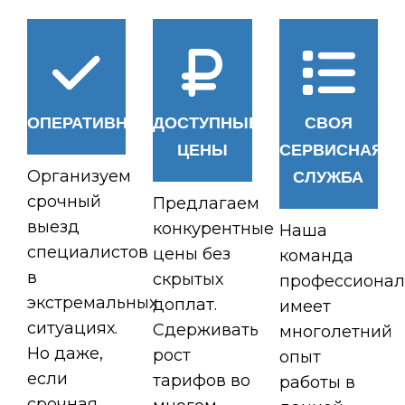
ОПЕРАТИВНОСТЬ
ДОСТУПНЫЕ
СВОЯ
ЦЕНЫ
СЕРВИСНАЯ
Организуем
СЛУЖБА
срочный
Предлагаем
выезд
конкурентные
Наша
специалистов
цены без
команда
в
скрытых
профессионал
экстремальных
доплат.
имеет
ситуациях.
Сдерживать
многолетний
Но даже,
рост
опыт
если
тарифов во
работы в
срочная