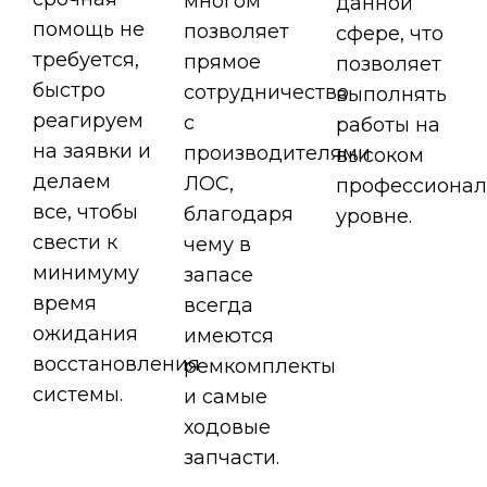
многом
данной
помощь не
позволяет
сфере, что
требуется,
прямое
позволяет
быстро
сотрудничество
выполнять
реагируем
с
работы на
на заявки и
производителями
высоком
делаем
ЛОС,
профессиона
все, чтобы
благодаря
уровне.
свести к
чему в
минимуму
запасе
время
всегда
ожидания
имеются
восстановления
ремкомплекты
системы.
и самые
ходовые
запчасти.