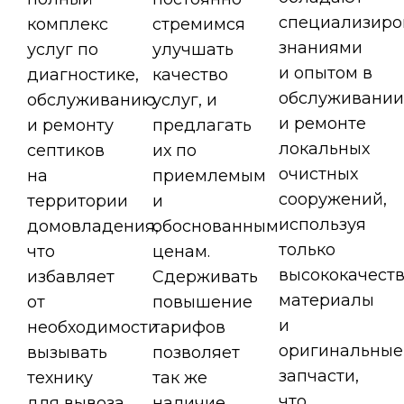
специализир
комплекс
стремимся
знаниями
услуг по
улучшать
и опытом в
диагностике,
качество
обслуживании
обслуживанию
услуг, и
и ремонте
и ремонту
предлагать
локальных
септиков
их по
очистных
на
приемлемым
сооружений,
территории
и
используя
домовладения,
обоснованным
только
что
ценам.
высококачест
избавляет
Сдерживать
материалы
от
повышение
и
необходимости
тарифов
оригинальные
вызывать
позволяет
запчасти,
технику
так же
что
для вывоза
наличие