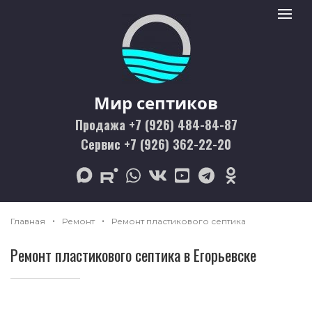
Мир септиков logo
Toggle 
Мир септиков
Продажа +7 (926) 484-84-87
Сервис +7 (926) 362-22-20
max
rutube
whatsapp
vk
youtube
telegram
odnoklassniki
Главная
Ремонт
Ремонт пластикового септика
Ремонт пластикового септика в Егорьевске