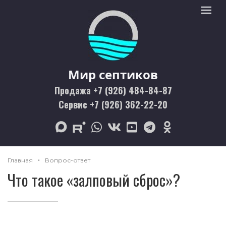
Мир септиков logo
Toggle 
Мир септиков
Продажа +7 (926) 484-84-87
Сервис +7 (926) 362-22-20
max
rutube
whatsapp
vk
youtube
telegram
odnoklassniki
Главная
Вопрос-ответ
Что такое «залповый сброс»?