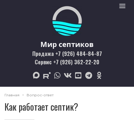
Мир септиков logo
Toggle 
Мир септиков
Продажа +7 (926) 484-84-87
Сервис +7 (926) 362-22-20
max
rutube
whatsapp
vk
youtube
telegram
odnoklassniki
Главная
Вопрос-ответ
Как работает септик?