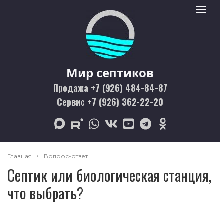
Мир септиков logo
Toggle 
Мир септиков
Продажа +7 (926) 484-84-87
Сервис +7 (926) 362-22-20
max
rutube
whatsapp
vk
youtube
telegram
odnoklassniki
Главная
Вопрос-ответ
Септик или биологическая станция,
что выбрать?