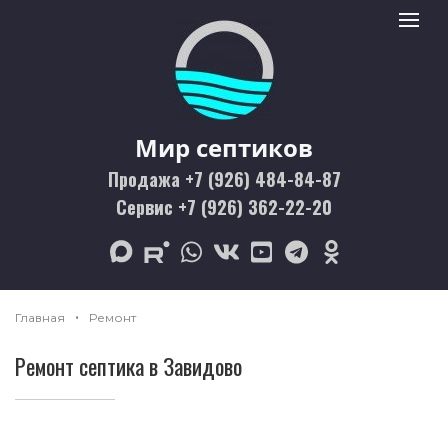
Мир септиков logo
Toggle 
Мир септиков
Продажа +7 (926) 484-84-87
Сервис +7 (926) 362-22-20
max
rutube
whatsapp
vk
youtube
telegram
odnoklassniki
Главная
Ремонт
Ремонт септика в Завидово